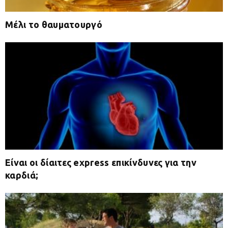
Μέλι το θαυματουργό
Είναι οι δίαιτες express επικίνδυνες για την
καρδιά;