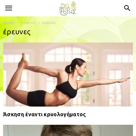
Αρχική
Ετικέτες
έρευνες
έρευνες
Άσκηση έναντι κρυολογήματος