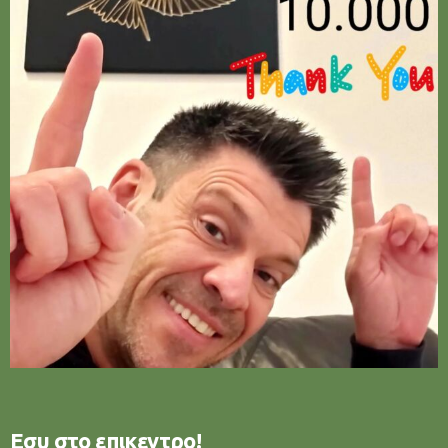
Εσυ στο επικεντρο!