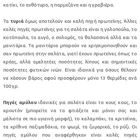
κατίκι, το ανθότυρο, η παρμεζάνα και η γραβιέρα.
Τα
τυριά
όμως αποτελούν και καλή πηγή πρωτεΐνης. Άλλες
καλές πηγές πρωτεΐνης για τη σαλάτα είναι η γαλοπούλα, το
κοτόπουλο, το αυγό, ο σολομός, τα θαλασσινά αλλά και τα
μανιτάρια. Τα μανιτάρια μπορούν να χρησιμοποιηθούν και
σαν πρωτεΐνη στην σαλάτα, γιατί έχουν πρωτεΐνες όπως το
κρέας, αλλά αμελητέες ποσότητες λίπους και σημαντικές
ποσότητες φυτικών ινών. Είναι ιδανικά για όσους θέλουν
να χάσουν βάρος αφού προσφέρουν μόνο 13 θερμίδες ανά
100 γρ.
Πηγές αμύλου
ιδανικές για σαλάτα είναι το κους κους, το
κρουτόν (μπορείτε να τα φτιάξετε και μόνοι σας και
μάλιστα σε πιο υγιεινή μορφή), το καλαμπόκι, τα κριτσίνια,
τα κρίθινα παξιμαδάκια, το ψωμί, τα ζυμαρικά, το ρύζι. Οι
πηγές αμύλου που αναφέρθηκαν είναι καλές πηγές