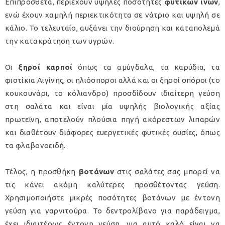
Επιπρόσθετα, περιέχουν υψηλές ποσότητες
φυτικών ινών
,
ενώ έχουν χαμηλή περιεκτικότητα σε νάτριο και υψηλή σε
κάλιο. Το τελευταίο, αυξάνει την διούρηση και καταπολεμά
την κατακράτηση των υγρών.
Οι
ξηροί καρποί
όπως τα αμύγδαλα, τα καρύδια, τα
φιστίκια Αιγίνης, οι ηλιόσποροι αλλά και οι ξηροί σπόροι (το
κουκουνάρι, το κόλιανδρο) προσδίδουν ιδιαίτερη γεύση
στη σαλάτα και είναι μία υψηλής βιολογικής αξίας
πρωτεΐνη, αποτελούν πλούσια πηγή ακόρεστων λιπαρών
και διαθέτουν διάφορες ευεργετικές φυτικές ουσίες, όπως
τα φλαβονοειδή.
Τέλος, η προσθήκη
βοτάνων
στις σαλάτες σας μπορεί να
τις κάνει ακόμη καλύτερες προσθέτοντας γεύση.
Χρησιμοποιήστε μικρές ποσότητες βοτάνων με έντονη
γεύση για γαρνιτούρα. Το δεντρολίβανο για παράδειγμα,
έχει ιδιαιτέρως έντονη γεύση, για αυτό καλό είναι να