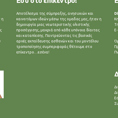
Εσυ στο επικεντρο!
Αποτέλεσμα της σύμπραξης, ανησυχιών και
Di
 η
καινοτόμων ιδεών μέσω της ομαδας μας, ήταν η
Κ
δημιουργία μιας νεωτεριστικής ολιστικής
T
ς
προσέγγισης, μακριά από κάθε υπόνοια δίαιτας
E-
και καταπίεσης. Παντρεύοντας τις βασικές
υ
αρχές εκπαίδευσης ασθενών και του μοντέλου
Ό
τροποποίησης συμπεριφοράς θέτουμε στο
Π
επίκεντρο…εσένα!
Π
Δ
Δ
Ed
Σ