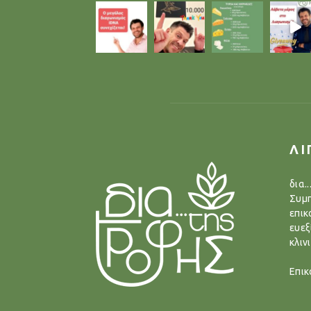
ΛΙ
δια.
Συμπ
επικ
ευεξ
κλιν
Επικ