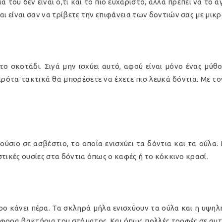
ά του δεν είναι ό,τι και το πιο ευχάριστο, αλλά πρέπει να το α
 είναι σαν να τρίβετε την επιφάνεια των δοντιών σας με μικ
 σκοτάδι. Σιγά μην ισχύει αυτό, αφού είναι μόνο ένας μύθ
ότα τακτικά θα μπορέσετε να έχετε πιο λευκά δόντια. Με το
ούσιο σε ασβέστιο, το οποία ενισχύει τα δόντια και τα ούλα.
τικές ουσίες στα δόντια όπως ο καφές ή το κόκκινο κρασί.
ρο κάνει πέρα. Τα σκληρά μήλα ενισχύουν τα ούλα και η υψηλ
ορα βακτήρια του στόματος. Και όπως πολλές τροφές σε αυτή