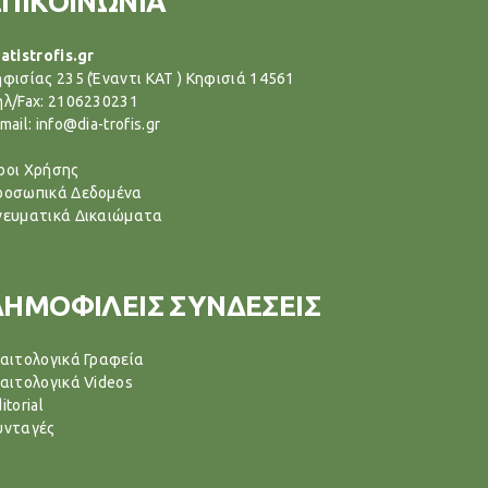
ΕΠΙΚΟΙΝΩΝΙΑ
atistrofis.gr
ηφισίας 235 (Έναντι ΚΑΤ ) Κηφισιά 14561
ηλ/Fax: 2106230231
mail: info@dia-trofis.gr
ροι Χρήσης
ροσωπικά Δεδομένα
νευματικά Δικαιώματα
ΔΗΜΟΦΙΛΕΙΣ ΣΥΝΔΕΣΕΙΣ
ιαιτολογικά Γραφεία
ιαιτολογικά Videos
itorial
υνταγές