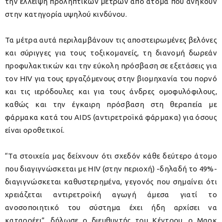
την έλλειψη προληπτικών μέτρων από άτομα που ανήκουν
στην κατηγορία υψηλού κινδύνου.
Τα μέτρα αυτά περιλαμβάνουν τις αποστειρωμένες βελόνες
και σύριγγες για τους τοξικομανείς, τη διανομή δωρεάν
προφυλακτικών και την εύκολη πρόσβαση σε εξετάσεις για
τον HIV για τους εργαζόμενους στην βιομηχανία του πορνό
και τις ιερόδουλες και για τους άνδρες ομοφυλόφιλους,
καθώς και την έγκαιρη πρόσβαση στη θεραπεία με
φάρμακα κατά του AIDS (αντιρετροϊκά φάρμακα) για όσους
είναι οροθετικοί.
“Τα στοιχεία μας δείχνουν ότι σχεδόν κάθε δεύτερο άτομο
που διαγιγνώσκεται με HIV (στην περιοχή) -δηλαδή το 49%-
διαγιγνώσκεται καθυστερημένα, γεγονός που σημαίνει ότι
χρειάζεται αντιρετροϊκή αγωγή άμεσα γιατί το
ανοσοποιητικό του σύστημα έχει ήδη αρχίσει να
καταρρέει”, δήλωσε ο διευθυντής του Κέντρου, ο Μαρκ