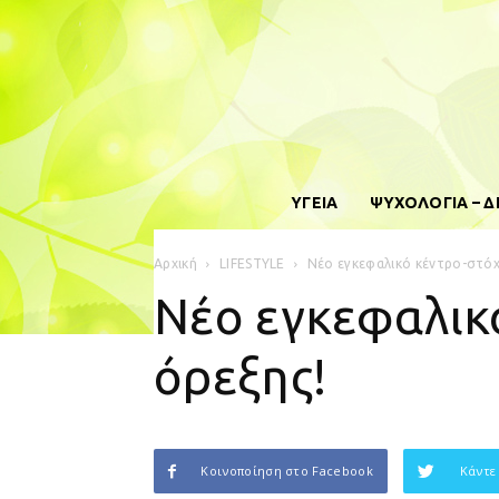
ΥΓΕΙΑ
ΨΥΧΟΛΟΓΙΑ – 
Αρχική
LIFESTYLE
Νέο εγκεφαλικό κέντρο-στόχ
Νέο εγκεφαλικό
όρεξης!
Κοινοποίηση στο Facebook
Κάντε