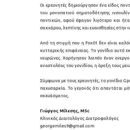
Οι ερευνητές δημιούργησαν ένα είδος ποντ
του μονοπατιού σηματοδότησης ινσουλίνη
ποντικών, αφού έφαγαν λιγότερο και ήταν
σακχάρου, λεπτίνης και ευαισθησίας στην ι
Από τη στιγμή που η Fox01 δεν είναι καλ
κυτταρικής επιφάνειας. Το γονίδιο αυτό 
νευρώνες. Χορήγησαν λοιπόν έναν ενεργοπ
αναστολέας του γονιδίου, η όρεξη τους μει
Σύμφωνα με τους ερευνητές,
το γονίδιο Gp
παχυσαρκία.
Το γεγονός ότι απαντάται μόν
σκευάσματος.
Γιώργος Μίλεσης, MSc
Κλινικός Διαιτολόγος Διατροφολόγος
georgemiles9@gmail.com