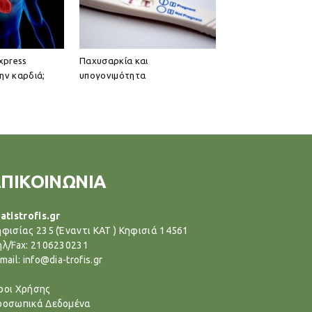
express
Παχυσαρκία και
την καρδιά;
υπογονιμότητα
ΕΠΙΚΟΙΝΩΝΙΑ
atistrofis.gr
ηφισίας 235 (Έναντι ΚΑΤ ) Κηφισιά 14561
ηλ/Fax: 2106230231
mail: info@dia-trofis.gr
ροι Χρήσης
ροσωπικά Δεδομένα