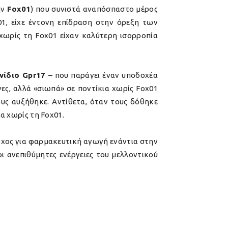
ην
Fox01
) που συνιστά αναπόσπαστο μέρος
01, είχε έντονη επίδραση στην όρεξη των
 χωρίς τη Fox01 είχαν καλύτερη ισορροπία
νίδιο Gpr17
– που παράγει έναν υποδοχέα
ες, αλλά «σιωπά» σε ποντίκια χωρίς Fox01
ους αυξήθηκε. Αντίθετα, όταν τους δόθηκε
α χωρίς τη Fox01.
τόχος για φαρμακευτική αγωγή ενάντια στην
ι ανεπιθύμητες ενέργειες του μελλοντικού