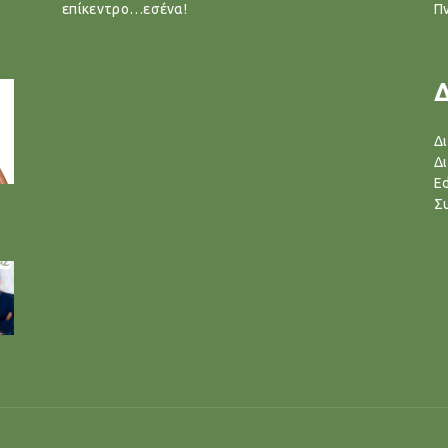
επίκεντρο…εσένα!
Π
Δ
Δ
Ed
Σ