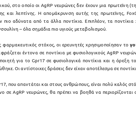
ικού, στο οποίο οι AgRP νευρώνες δεν έχουν μια πρωτεΐνη (τ
ς και λεπτίνης. Η απομάκρυνση αυτής της πρωτεΐνης, Fox
 πιο αδύνατα από τα άλλα ποντίκια. Επιπλέον, τα ποντίκια
νσουλίνη – όλα σημάδια πιο υγιούς μεταβολισμού.
ός φαρμακευτικός στόχος, οι ερευνητές χρησιμοποίησαν το
γο
εκφράζεται έντονα σε ποντίκια με φυσιολογικούς AgRP νευρών
οιητή για το Gpr17 σε φυσιολογικά ποντίκια και η όρεξη τ
ώθηκε. Οι αντίστοιχες δράσεις δεν είχαν αποτέλεσμα σε ποντίκι
r17, που απαντάται και στους ανθρώπους, είναι πολύ καλός σ
ο σε AgRP νευρώνες, θα πρέπει να βοηθά να περιορίζονται ο