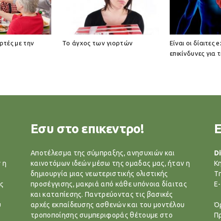
ορτές με την
Το άγχος των γιορτών
Είναι οι δίαιτες 
επικίνδυνες για 
Εσυ στο επικεντρο!
Αποτέλεσμα της σύμπραξης, ανησυχιών και
Di
 η
καινοτόμων ιδεών μέσω της ομαδας μας, ήταν η
Κ
δημιουργία μιας νεωτεριστικής ολιστικής
T
ς
προσέγγισης, μακριά από κάθε υπόνοια δίαιτας
E-
και καταπίεσης. Παντρεύοντας τις βασικές
υ
αρχές εκπαίδευσης ασθενών και του μοντέλου
Ό
τροποποίησης συμπεριφοράς θέτουμε στο
Π