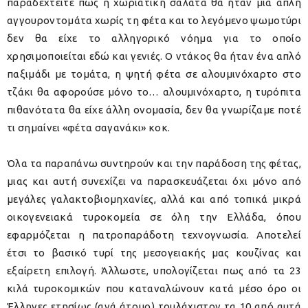
παραδεχτείτε πως η χωριάτικη σαλάτα θα ήταν μια απλή
αγγουροντομάτα χωρίς τη φέτα και το λεγόμενο ψωμοτύρι
δεν θα είχε το αλληγορικό νόημα για το οποίο
χρησιμοποιείται εδώ και γενιές. Ο ντάκος θα ήταν ένα απλό
παξιμάδι με τομάτα, η ψητή φέτα σε αλουμινόχαρτο στο
τζάκι θα αφορούσε μόνο το… αλουμινόχαρτο, η τυρόπιτα
πιθανότατα θα είχε άλλη ονομασία, δεν θα γνωρίζαμε ποτέ
τι σημαίνει «φέτα σαγανάκι» κοκ.
Όλα τα παραπάνω συντηρούν και την παράδοση της φέτας,
μιας και αυτή συνεχίζει να παρασκευάζεται όχι μόνο από
μεγάλες γαλακτοβιομηχανίες, αλλά και από τοπικά μικρά
οικογενειακά τυροκομεία σε όλη την Ελλάδα, όπου
εφαρμόζεται η πατροπαράδοτη τεχνογνωσία. Αποτελεί
έτσι το βασικό τυρί της μεσογειακής μας κουζίνας και
εξαίρετη επιλογή. Άλλωστε, υπολογίζεται πως από τα 23
κιλά τυροκομικών που καταναλώνουν κατά μέσο όρο οι
Έλληνες ετησίως (ανά άτομο) τουλάχιστον τα 10 από αυτά