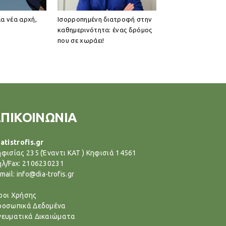
ια νέα αρχή,
Ισορροπημένη διατροφή στην
καθημερινότητα: ένας δρόμος
που σε χωράει!
ΕΠΙΚΟΙΝΩΝΙΑ
atistrofis.gr
ηφισίας 235 (Έναντι ΚΑΤ ) Κηφισιά 14561
ηλ/Fax: 2106230231
mail: info@dia-trofis.gr
ροι Χρήσης
ροσωπικά Δεδομένα
νευματικά Δικαιώματα