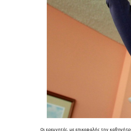
Οι ερευνητές, με επικεφαλής την καθηγήτρ