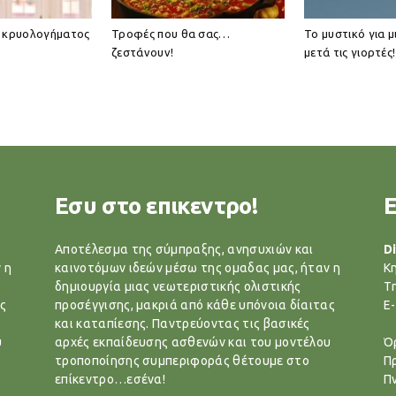
ι κρυολογήματος
Τροφές που θα σας…
Το μυστικό για μ
ζεστάνουν!
μετά τις γιορτές!
Εσυ στο επικεντρο!
Αποτέλεσμα της σύμπραξης, ανησυχιών και
Di
 η
καινοτόμων ιδεών μέσω της ομαδας μας, ήταν η
Κ
δημιουργία μιας νεωτεριστικής ολιστικής
T
ς
προσέγγισης, μακριά από κάθε υπόνοια δίαιτας
E-
και καταπίεσης. Παντρεύοντας τις βασικές
υ
αρχές εκπαίδευσης ασθενών και του μοντέλου
Ό
τροποποίησης συμπεριφοράς θέτουμε στο
Π
επίκεντρο…εσένα!
Π