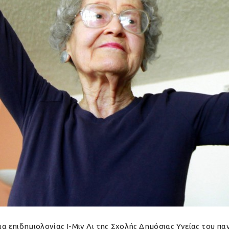
ια επιδημιολογίας Ι-Μιν Λι της Σχολής Δημόσιας Υγείας του π