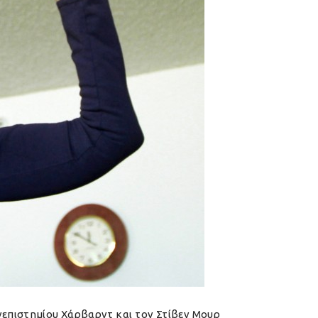
ανεπιστημίου Χάρβαρντ και τον Στίβεν Μουρ