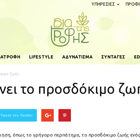
ΥΠΗΡΕΣΙΕΣ
ΠΡΟΦΙ
ΔΙΑΤΡΟΦΗ
LIFESTYLE
ΑΔΥΝΑΤΙΣΜΑ
ΣΥΝΤΑΓΕΣ
ED
diatistrofis.gr
όκιμο ζωής
νει το προσδόκιμο ζω
 Tweet στο Twitter
 άσκηση, όπως το γρήγορο περπάτημα, το προσδόκιμο ζωής εν