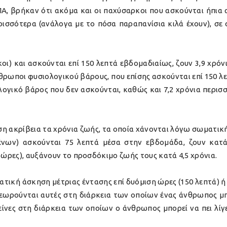
Α, βρήκαν ότι ακόμα και οι παχύσαρκοι που ασκούνται ήπια α
ρισσότερα (ανάλογα με το πόσα παραπανίσια κιλά έχουν), σε
οι) και ασκούνται επί 150 λεπτά εβδομαδιαίως, ζουν 3,9 χρό
θρωποι φυσιολογικού βάρους, που επίσης ασκούνται επί 150 λε
ογικό βάρος που δεν ασκούνται, καθώς και 7,2 χρόνια περισσ
όση ακρίβεια τα χρόνια ζωής, τα οποία χάνονται λόγω σωματική
νων) ασκούνται 75 λεπτά μέσα στην εβδομάδα, ζουν κατά 
 ώρες), αυξάνουν το προσδόκιμο ζωής τους κατά 4,5 χρόνια.
ατική άσκηση μέτριας έντασης επί δυόμιση ώρες (150 λεπτά) ή 
εωρούνται αυτές στη διάρκεια των οποίων ένας άνθρωπος μπορ
νες στη διάρκεια των οποίων ο άνθρωπος μπορεί να πει λίγε