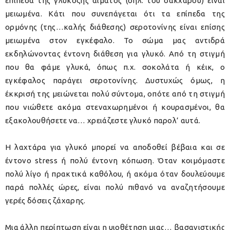
επίπεδα της γλυκόζης αίματος (δηλ. του σακχάρου) είναι
μειωμένα. Κάτι που συνεπάγεται ότι τα επίπεδα της
ορμόνης (της…καλής διάθεσης) σεροτονίνης είναι επίσης
μειωμένα στον εγκέφαλο. Το σώμα μας αντιδρά
εκδηλώνοντας έντονη διάθεση για γλυκό. Από τη στιγμή
που θα φάμε γλυκά, όπως π.χ. σοκολάτα ή κέικ, ο
εγκέφαλος παράγει σεροτονίνης. Δυστυχώς όμως, η
έκκρισή της μειώνεται πολύ σύντομα, οπότε από τη στιγμή
που νιώθετε ακόμα στεναχωρημένοι ή κουρασμένοι, θα
εξακολουθήσετε να… χρειάζεστε γλυκό παρολ’ αυτά.
Η λαχτάρα για γλυκό μπορεί να αποδοθεί βέβαια και σε
έντονο stress ή πολύ έντονη κόπωση. Όταν κοιμόμαστε
πολύ λίγο ή πρακτικά καθόλου, ή ακόμα όταν δουλεύουμε
παρά πολλές ώρες, είναι πολύ πιθανό να αναζητήσουμε
γερές δόσεις ζάχαρης.
Μια άλλη περίπτωση είναι η υιοθέτηση μιας… βασανιστικής