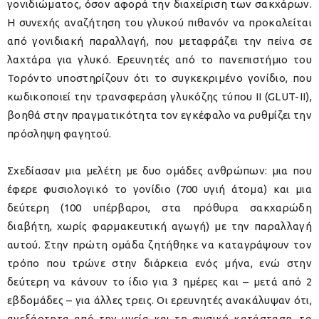
γονιδιώματος, όσον αφορά την διαχείριση των σακχάρων.
Η συνεχής αναζήτηση του γλυκού πιθανόν να προκαλείται
από γονιδιακή παραλλαγή, που μεταφράζει την πείνα σε
λαχτάρα για γλυκό. Ερευνητές από το πανεπιστήμιο του
Τορόντο υποστηρίζουν ότι το συγκεκριμένο γονίδιο, που
κωδικοποιεί την τρανσφεράση γλυκόζης τύπου II (GLUT-II),
βοηθά στην πραγματικότητα τον εγκέφαλο να ρυθμίζει την
πρόσληψη φαγητού.
Σχεδίασαν μια μελέτη με δυο ομάδες ανθρώπων: μια που
έφερε φυσιολογικό το γονίδιο (700 υγιή άτομα) και μια
δεύτερη (100 υπέρβαροι, στα πρόθυρα σακχαρώδη
διαβήτη, χωρίς φαρμακευτική αγωγή) με την παραλλαγή
αυτού. Στην πρώτη ομάδα ζητήθηκε να καταγράψουν τον
τρόπο που τρώνε στην διάρκεια ενός μήνα, ενώ στην
δεύτερη να κάνουν το ίδιο για 3 ημέρες και – μετά από 2
εβδομάδες – για άλλες τρεις. Οι ερευνητές ανακάλυψαν ότι,
ανεξάρτητα από την υγεία και τη φυσική κατάσταση, τα