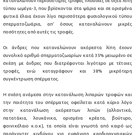
καταναλώνουν περισσότερες τροφές πλούσιες σε οξέα λίπη
τύπου ωμέγα-3, που βρίσκονται στα ψάρια και σε ορισμένα
φυτικά έλαια έχουν λίγο περισσότερα φυσιολογικού τύπου
σπερματοζωάρια, απ’ όσους καταναλώνουν μικρές
ποσότητες από αυτές τις τροφές.
Οι άνδρες που καταναλώνουν ακόρεστα λίπη έχουν
συνολικό αριθμό σπερματοζωαρίων κατά 35% μειωμένο σε
σχέση με άνδρες που διατρέφονται λιγότερο με τέτοιες
τροφές, ενώ καταγράφουν και 38% μικρότερη
συγκέντρωση σπέρματος.
Η σχέση ανάμεσα στην κατανάλωση λιπαρών τροφών και
την ποιότητα του σπέρματος οφείλεται κατά κύριο λόγο
στην κατανάλωση ακόρεστων λιπών (αλλαντικά,
πατατάκια, λουκάνικα, ορισμένα κρέατα, βούτυρο,
φοινικέλαιο κ.ο.κ), τα οποία είναι γνωστά από καιρό ως
παράγοντες κινδύνου για εμφάνιση καρδιοαγγειακών