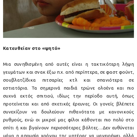
Κατευθείαν στο «ψητό»
Μια συνηθισμένη από αυτές είναι η τακτικότερη λήψη
γευμάτων και σνακ έξω π.χ. από περίπτερα, σε φαστ φούντ,
σουβλατζίδικα πιτσαρίες κτλ και σπανιότερα σε
εστιατόρια. Τα σημερινά παιδιά τρώνε ολοένα και πιο
συχνά εκτός σπιτιού, ιδίως την περίοδο αυτή, όπως
προτείνεται και από σχετικές έρευνες. Οι γονείς βλέπετε
συνεχίζουν να δουλεύουν πιθανότατα με κανονικούς
ρυθμούς, ενώ οι μικροί μας φίλοι κάθονται πιο πολύ στο
σπίτι ή και βγαίνουν περισσότερες βόλτες…Δεν ευθύνεται
μόνο η απουσία χρόνου της μητέρας να μαγειρέψει, αλλά