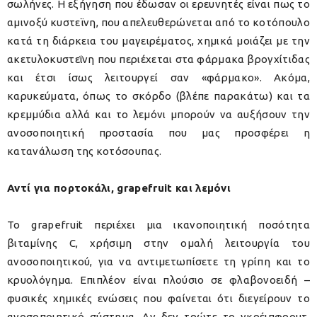
σωλήνες. Η εξήγηση που έδωσαν οι ερευνητές είναι πως το
αμινοξύ κυστεϊνη, που απελευθερώνεται από το κοτόπουλο
κατά τη διάρκεια του μαγειρέματος, χημικά μοιάζει με την
ακετυλοκυστεΐνη που περιέχεται στα φάρμακα βρογχίτιδας
και έτσι ίσως λειτουργεί σαν «φάρμακο». Ακόμα,
καρυκεύματα, όπως το σκόρδο (βλέπε παρακάτω) και τα
κρεμμύδια αλλά και το λεμόνι μπορούν να αυξήσουν την
ανοσοποιητική προστασία που μας προσφέρει η
κατανάλωση της κοτόσουπας.
Αντί για πορτοκάλι, grapefruit και λεμόνι
Το grapefruit περιέχει μια ικανοποιητική ποσότητα
βιταμίνης C, χρήσιμη στην ομαλή λειτουργία του
ανοσοποιητικού, για να αντιμετωπίσετε τη γρίπη και το
κρυολόγημα. Επιπλέον είναι πλούσιο σε φλαβονοειδή –
φυσικές χημικές ενώσεις που φαίνεται ότι διεγείρουν το
ανοσοποιητικό σύστημα. Αν δεν τρώτε το γκρέιπφρουτ,