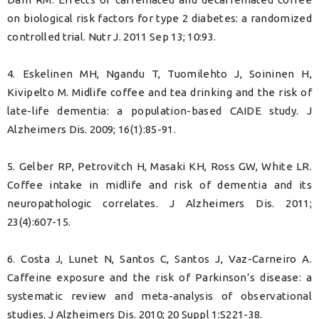
on biological risk factors for type 2 diabetes: a randomized
controlled trial. Nutr J. 2011 Sep 13; 10:93.
4. Eskelinen MH, Ngandu T, Tuomilehto J, Soininen H,
Kivipelto M. Midlife coffee and tea drinking and the risk of
late-life dementia: a population-based CAIDE study. J
Alzheimers Dis. 2009; 16(1):85-91.
5. Gelber RP, Petrovitch H, Masaki KH, Ross GW, White LR.
Coffee intake in midlife and risk of dementia and its
neuropathologic correlates. J Alzheimers Dis. 2011;
23(4):607-15.
6. Costa J, Lunet N, Santos C, Santos J, Vaz-Carneiro A.
Caffeine exposure and the risk of Parkinson’s disease: a
systematic review and meta-analysis of observational
studies. J Alzheimers Dis. 2010; 20 Suppl 1:S221-38.