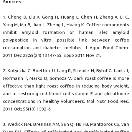
Sources
1. Cheng B, Liu X, Gong H, Huang L, Chen H, Zhang X, Li C,
Yang M, Ma B, Jiao L, Zheng L, Huang K. Coffee components
inhibit amyloid formation of human islet amyloid
polypeptide in vitro: possible link between coffee
consumption and diabetes mellitus. J Agric Food Chem.
2011 Dec 28;59(24):13147-55. Epub 2011 Nov 21.
2. Kotyczka C, Boettler U, Lang R, Stiebitz H, Bytof G, Lantz I,
Hofmann T, Marko D, Somoza V. Dark roast coffee is more
effective than light roast coffee in reducing body weight,
and in restoring red blood cell vitamin E and glutathione
concentrations in healthy volunteers. Mol Nutr Food Res.
2011 Oct; 55(10):1582-6.
3. Wedick NM, Brennan AM, Sun Q, Hu FB, Mantzoros CS, van
Dam RM. Effects of caffeinated and decaffeinated coffee