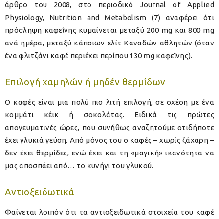
άρθρο του 2008, στο περιοδικό Journal of Applied
Physiology, Nutrition and Metabolism (7) αναφέρει ότι
πρόσληψη καφεΐνης κυμαίνεται μεταξύ 200 mg και 800 mg
ανά ημέρα, μεταξύ κάποιων ελίτ Καναδών αθλητών (όταν
ένα φλιτζάνι καφέ περιέχει περίπου 130 mg καφεΐνης).
Επιλογή χαμηλών ή μηδέν θερμίδων
Ο καφές είναι μια πολύ πιο λιτή επιλογή, σε σχέση με ένα
κομμάτι κέικ ή σοκολάτας. Ειδικά τις πρώτες
απογευματινές ώρες, που συνήθως αναζητούμε οτιδήποτε
έχει γλυκιά γεύση. Από μόνος του ο καφές – χωρίς ζάχαρη –
δεν έχει θερμίδες, ενώ έχει και τη «μαγική» ικανότητα να
μας αποσπάει από… το κυνήγι του γλυκού.
Αντιοξειδωτικά
Φαίνεται λοιπόν ότι τα αντιοξειδωτικά στοιχεία του καφέ