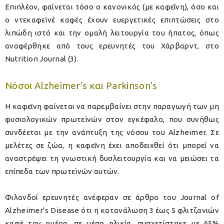
Επιπλέον, φαίνεται τόσο o κανονικός (με καφεΐνη), όσο και
ο ντεκαφεϊνέ καφές έχουν ευεργετικές επιπτώσεις στο
λιπώδη ιστό και την ομαλή λειτουργία του ήπατος, όπως
αναφέρθηκε από τους ερευνητές του Χάρβαρντ, στο
Nutrition Journal (3).
Νόσοι Alzheimer’s και Parkinson’s
Η καφεΐνη φαίνεται να παρεμβαίνει στην παραγωγή των μη
φυσιολογικών πρωτεϊνών στον εγκέφαλο, που συνήθως
συνδέεται με την ανάπτυξη της νόσου του Alzheimer. Σε
μελέτες σε ζώα, η καφεΐνη έχει αποδειχθεί ότι μπορεί να
αναστρέψει τη γνωστική δυσλειτουργία και να μειώσει τα
επίπεδα των πρωτεϊνών αυτών.
Φιλανδοί ερευνητές ανέφεραν σε άρθρο του Journal of
Alzheimer’s Disease ότι η κατανάλωση 3 έως 5 φλιτζανιών
καφέ την ημέρα, σε μέση ηλικία, συσχετίστηκε με 65%