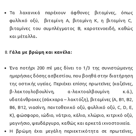
Τα λαχανικά παρέχουν άφθονες βιταμίνες, όπως
φυλλικό οξύ, βιταμίνη Α, βιταμίνη Κ, η βιταμίνη C,
βιταμίνες του συμπλέγματος B, καροτενοειδή, καθώς
και μέταλλα
.
Γάλα με βρώμη και κανέλα:
Ένα ποτήρι 200 ml μας δίνει το 1/3 της συνιστώμενης
ημερήσιας δόσης ασβεστίου, που βοηθά στην διατήρηση
της οστικής υγείας. Περιέχει επίσης πρωτεΐνες (καζεΐνες,
β-λακτογλοβουλίνη, α-λακτοαλβουμίνη κ.ά.),
υδατάνθρακες (σάκχαρα – λακτόζη), βιταμίνες (Α, Β1, Β2,
Β6, Β12, νιασίνη, παντοθενικό οξύ, φυλλικό οξύ, C, D, Ε,
Κ), φώσφορο, ιώδιο, νάτριο, κάλιο, χλώριο, κιτρικό οξύ,
μαγνήσιο, ψευδάργυρο, καθώς και αρκετά ιχνοστοιχεία.
Η βρώμη έχει μεγάλη περιεκτικότητα σε πρωτεΐνες,