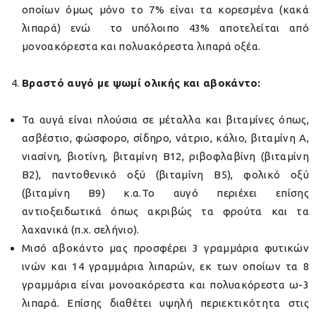
οποίων όμως μόνο το 7% είναι τα κορεσμένα (κακά
λιπαρά) ενώ το υπόλοιπο 43% αποτελείται από
μονοακόρεστα και πολυακόρεστα λιπαρά οξέα.
Βραστό αυγό με ψωμί ολικής και αβοκάντο:
Τα αυγά είναι πλούσια σε μέταλλα και βιταμίνες όπως,
ασβέστιο, φώσφορο, σίδηρο, νάτριο, κάλιο, βιταμίνη Α,
νιασίνη, βιοτίνη, βιταμίνη Β12, ριβοφλαβίνη (βιταμίνη
Β2), παντοθενικό οξύ (βιταμίνη Β5), φολικό οξύ
(βιταμίνη Β9) κ.α.Το αυγό περιέχει επίσης
αντιοξειδωτικά όπως ακριβώς τα φρούτα και τα
λαχανικά (π.χ. σελήνιο).
Μισό αβοκάντο μας προσφέρει 3 γραμμάρια φυτικών
ινών και 14 γραμμάρια λιπαρών, εκ των οποίων τα 8
γραμμάρια είναι μονοακόρεστα και πολυακόρεστα ω-3
λιπαρά. Επίσης διαθέτει υψηλή περιεκτικότητα στις