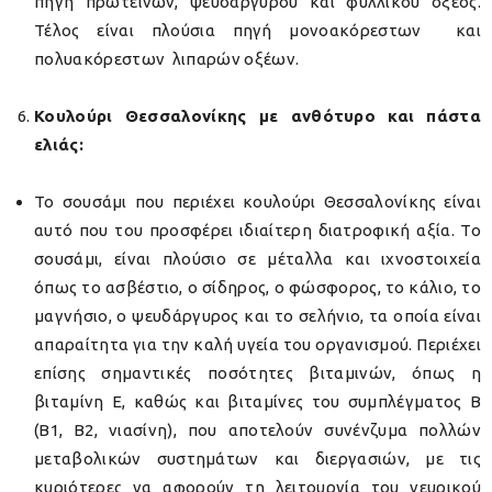
πηγή πρωτεϊνών, ψευδαργύρου και φυλλικού οξέος.
Τέλος είναι πλούσια πηγή μονοακόρεστων και
πολυακόρεστων λιπαρών οξέων.
Κουλούρι Θεσσαλονίκης με ανθότυρο και πάστα
ελιάς:
Το σουσάμι που περιέχει κουλούρι Θεσσαλονίκης είναι
αυτό που του προσφέρει ιδιαίτερη διατροφική αξία. Το
σουσάμι, είναι πλούσιο σε μέταλλα και ιχνοστοιχεία
όπως το ασβέστιο, ο σίδηρος, ο φώσφορος, το κάλιο, το
μαγνήσιο, ο ψευδάργυρος και το σελήνιο, τα οποία είναι
απαραίτητα για την καλή υγεία του οργανισμού. Περιέχει
επίσης σημαντικές ποσότητες βιταμινών, όπως η
βιταμίνη Ε, καθώς και βιταμίνες του συμπλέγματος Β
(Β1, Β2, νιασίνη), που αποτελούν συνένζυμα πολλών
μεταβολικών συστημάτων και διεργασιών, με τις
κυριότερες να αφορούν τη λειτουργία του νευρικού