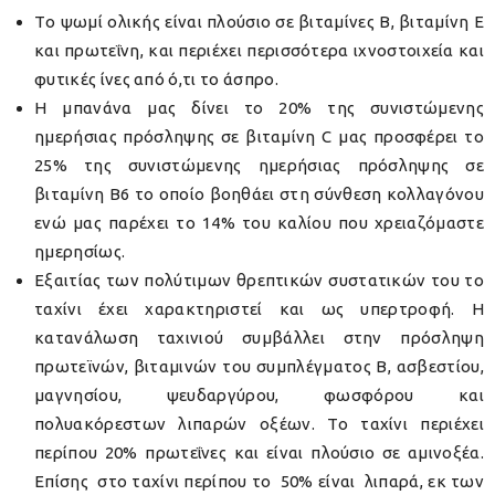
Τo ψωμί ολικής είναι πλούσιο σε βιταμίνες Β, βιταμίνη Ε
και πρωτεΐνη, και περιέχει περισσότερα ιχνοστοιχεία και
φυτικές ίνες από ό,τι το άσπρο.
Η μπανάνα μας δίνει το 20% της συνιστώμενης
ημερήσιας πρόσληψης σε βιταμίνη C μας προσφέρει το
25% της συνιστώμενης ημερήσιας πρόσληψης σε
βιταμίνη Β6 το οποίο βοηθάει στη σύνθεση κολλαγόνου
ενώ μας παρέχει το 14% του καλίου που χρειαζόμαστε
ημερησίως.
Εξαιτίας των πολύτιμων θρεπτικών συστατικών του το
ταχίνι έχει χαρακτηριστεί και ως υπερτροφή. Η
κατανάλωση ταχινιού συμβάλλει στην πρόσληψη
πρωτεϊνών, βιταμινών του συμπλέγματος Β, ασβεστίου,
μαγνησίου, ψευδαργύρου, φωσφόρου και
πολυακόρεστων λιπαρών οξέων. Το ταχίνι περιέχει
περίπου 20% πρωτεΐνες και είναι πλούσιο σε αμινοξέα.
Επίσης στο ταχίνι περίπου το 50% είναι λιπαρά, εκ των