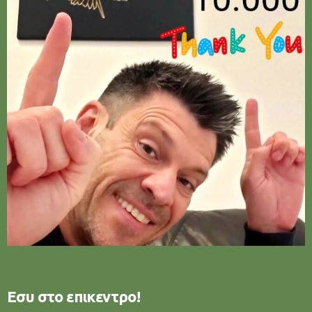
Εσυ στο επικεντρο!