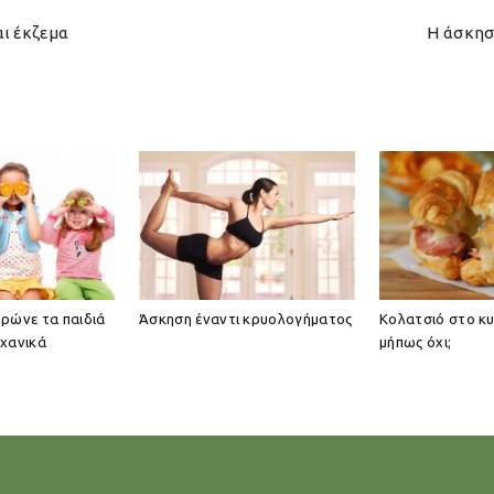
αι έκζεμα
Η άσκησ
 τρώνε τα παιδιά
Άσκηση έναντι κρυολογήματος
Κολατσιό στο κυλ
χανικά
μήπως όχι;