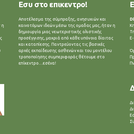
Εσυ στο επικεντρο!
Αποτέλεσμα της σύμπραξης, ανησυχιών και
Di
 η
καινοτόμων ιδεών μέσω της ομαδας μας, ήταν η
Κ
δημιουργία μιας νεωτεριστικής ολιστικής
T
ς
προσέγγισης, μακριά από κάθε υπόνοια δίαιτας
E-
και καταπίεσης. Παντρεύοντας τις βασικές
υ
αρχές εκπαίδευσης ασθενών και του μοντέλου
Ό
τροποποίησης συμπεριφοράς θέτουμε στο
Π
επίκεντρο…εσένα!
Π
Δ
Δ
Ed
Σ