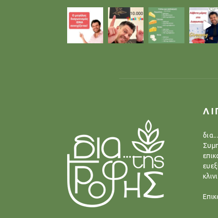
ΛΙ
δια.
Συμπ
επικ
ευεξ
κλιν
Επικ