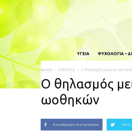
ΥΓΕΙΑ
ΨΥΧΟΛΟΓΙΑ – 
Αρχική
LIFESTYLE
Ο θηλασμός μειώνει τον κί
Ο θηλασμός μει
ωοθηκών
Κοινοποίηση στο Facebook
Κάντε