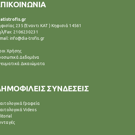
ΕΠΙΚΟΙΝΩΝΙΑ
atistrofis.gr
ηφισίας 235 (Έναντι ΚΑΤ ) Κηφισιά 14561
ηλ/Fax: 2106230231
mail: info@dia-trofis.gr
ροι Χρήσης
ροσωπικά Δεδομένα
νευματικά Δικαιώματα
ΔΗΜΟΦΙΛΕΙΣ ΣΥΝΔΕΣΕΙΣ
ιαιτολογικά Γραφεία
ιαιτολογικά Videos
itorial
υνταγές