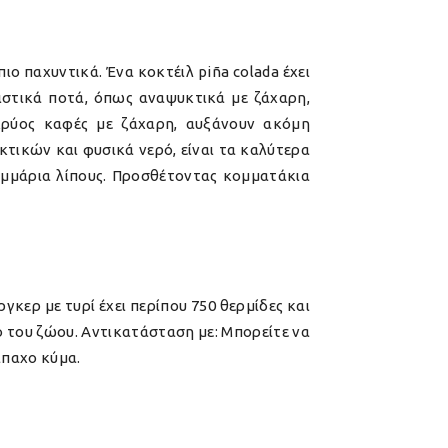
ιο παχυντικά. Ένα κοκτέιλ piña colada έχει
οσιστικά ποτά, όπως αναψυκτικά με ζάχαρη,
 κρύος καφές με ζάχαρη, αυξάνουν ακόμη
τικών και φυσικά νερό, είναι τα καλύτερα
αμμάρια λίπους. Προσθέτοντας κομματάκια
γκερ με τυρί έχει περίπου 750 θερμίδες και
ο του ζώου.
Αντικατάσταση με:
Μπορείτε να
άπαχο κύμα.