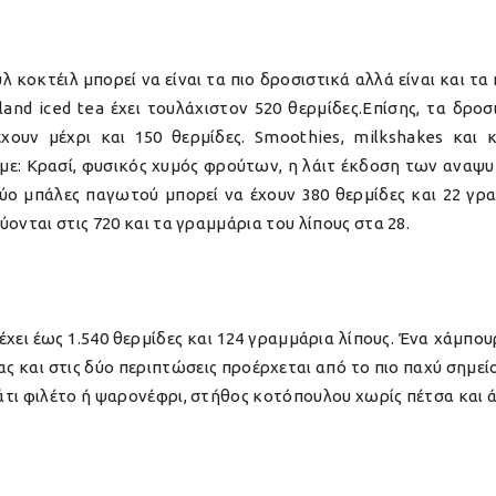
οκτέιλ μπορεί να είναι τα πιο δροσιστικά αλλά είναι και τα π
 Island iced tea έχει τουλάχιστον 520 θερμίδες.Επίσης, τα δρ
έχουν μέχρι και 150 θερμίδες. Smoothies, milkshakes και
με:
Κρασί, φυσικός χυμός φρούτων, η λάιτ έκδοση των αναψυκ
ύο μπάλες παγωτού μπορεί να έχουν 380 θερμίδες και 22 γρ
ονται στις 720 και τα γραμμάρια του λίπους στα 28.
χει έως 1.540 θερμίδες και 124 γραμμάρια λίπους. Ένα χάμπουρ
έας και στις δύο περιπτώσεις προέρχεται από το πιο παχύ σημεί
άτι φιλέτο ή ψαρονέφρι, στήθος κοτόπουλου χωρίς πέτσα και 