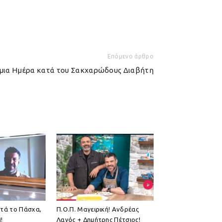
Επόμενο άρθρο
μια Ημέρα κατά του Σακχαρώδους Διαβήτη
τά το Πάσχα,
Π.Ο.Π. Μαγειρική! Ανδρέας
!
Λαγός + Δημήτρης Πέτσιος!