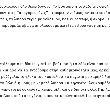
ά δυστυχώς πολύ θερμιδογόνο. Το βούτυρο ή το λάδι της σφολ
ουν στις ‘’απαγορευμένες’’ τροφές. Αν όμως αντικαταστή
εται), τα λιπαρά τυριά με ανθότυρο, κατίκι, cottage, ή ακόμα 
πορούμε άφοβα να απολαύσουμε μια πίτα εξίσου νόστιμη και δ
τάξουμε στη δίαιτα, γιατί το βούτυρο ή το λάδι είναι από τ
 και άρα να τα εντάξουμε στην καθημερινότητά μας, αρκε
ο ρυζόγαλο, το γλυκό του κουταλιού, τα παγωτά με χαμηλά λιπα
το ζελέ ή η μούς με χαμηλά λιπαρά. Οι τηγανιτοί λουκουμάδες 
ι γεμιστοί με σοκολάτα, κρέμα μέλι και οτιδήποτε άλλο. Περι
να έλαια από το τηγάνισμα που «χτυπούν» απευθείας στην κα