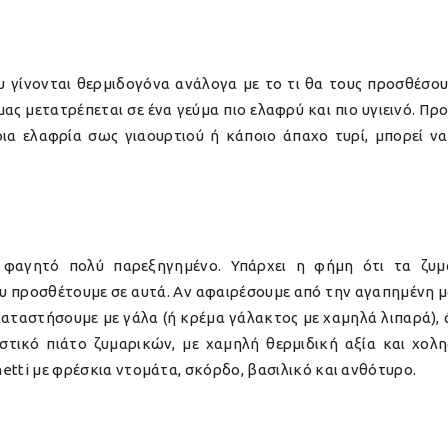
υ γίνονται θερμιδογόνα ανάλογα με το τι θα τους προσθέσου
 μας μετατρέπεται σε ένα γεύμα πιο ελαφρύ και πιο υγιεινό. Π
ια ελαφρία σως γιαουρτιού ή κάποιο άπαχο τυρί, μπορεί να 
ο φαγητό πολύ παρεξηγημένο. Υπάρχει η φήμη ότι τα ζυ
που προσθέτουμε σε αυτά. Αν αφαιρέσουμε από την αγαπημένη 
καταστήσουμε με γάλα (ή κρέμα γάλακτος με χαμηλά λιπαρά), 
υστικό πιάτο ζυμαρικών, με χαμηλή θερμιδική αξία και χολ
ghetti με φρέσκια ντομάτα, σκόρδο, βασιλικό και ανθότυρο.