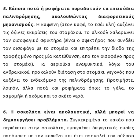
5. Κάποια ποτά ή ροφήματα πυροδοτούν τα επεισόδια
παλινδρόμησης, ακολουθώντας διαφορετικούς
μηχανισμούς.
Η καφεΐνη (στον καφέ, το τσάι κλπ) αυξάνει
τις όξινες εκκρίσεις του στομάχου. Το αλκοόλ χαλαρώνει
τον οισοφαγικό σφικτήρα (είναι ο σφικτήρας που συνδέει
τον οισοφάγο με το στομάχι και επιτρέπει την δίοδο της
τροφής μόνο προς μία κατεύθυνση, από τον οισοφάγο προς
το στομάχι). Τα αεριούχα αναψυκτικά, λόγω του
ανθρακικού, προκαλούν διάταση στο στομάχι, γεγονός που
αυξάνει το ενδεχόμενο της παλινδρόμησης. Προτιμήστε,
λοιπόν, άλλα ποτά και ροφήματα όπως το γάλα, το
χαμομήλι ή ακόμα και το σκέτο νερό.
6. Η σοκολάτα είναι απολαυστική, αλλά μπορεί να
δημιουργήσει προβλήματα.
Συγκεκριμένα το κακάο που
περιέχεται στην σοκολάτα, εμπεριέχει διεγερτικές ουσίες
παρόμοιες με την καφεΐνη και έτσι προκαλεί την αύξηση