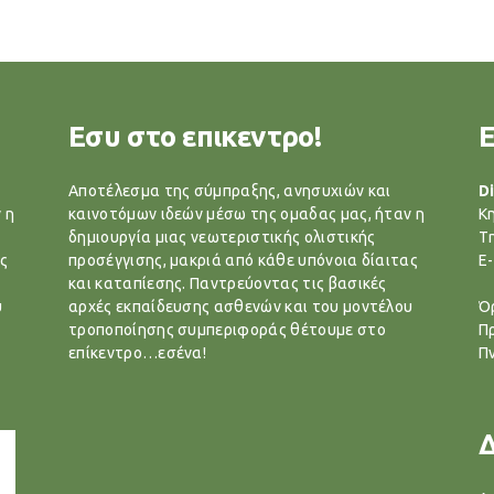
Εσυ στο επικεντρο!
Αποτέλεσμα της σύμπραξης, ανησυχιών και
Di
 η
καινοτόμων ιδεών μέσω της ομαδας μας, ήταν η
Κ
δημιουργία μιας νεωτεριστικής ολιστικής
T
ς
προσέγγισης, μακριά από κάθε υπόνοια δίαιτας
E-
και καταπίεσης. Παντρεύοντας τις βασικές
υ
αρχές εκπαίδευσης ασθενών και του μοντέλου
Ό
τροποποίησης συμπεριφοράς θέτουμε στο
Π
επίκεντρο…εσένα!
Π