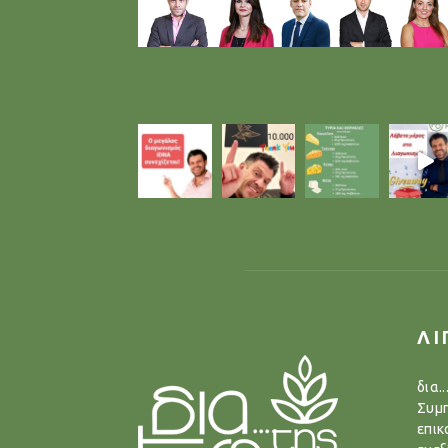
ΛΙ
δια.
Συμπ
επικ