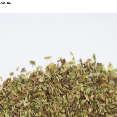
οροϊό.