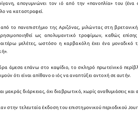
ρίγανη, απογυμνώνει τον ιό από την «πανοπλία» του (ένα 
ολο να καταστραφεί.
 από το πανεπιστήμιο της Αριζόνας, μιλώντας στη βρετανική
ρησιμοποιηθεί ως απολυμαντικό τροφίμων, καθώς επίσης 
εραιτέρω μελέτες, ωστόσο η καρβακόλη έχει ένα μοναδικό τρ
κή».
δρα άμεσα επάνω στο καψίδιο, το σκληρό πρωτεϊνικό περίβλη
τιμούν ότι είναι απίθανο ο ιός να αναπτύξει αντοχή σε αυτήν.
ι μακράς διάρκειας, όχι διαβρωτικό, χωρίς αναθυμιάσεις και ασ
ν στην τελευταία έκδοση του επιστημονικού περιοδικού Journa